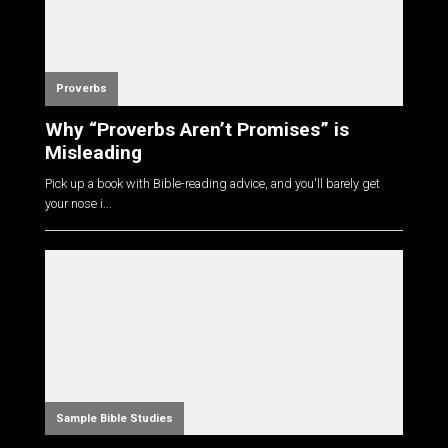
Proverbs
Why “Proverbs Aren’t Promises” is
Misleading
Pick up a book with Bible-reading advice, and you'll barely get
your nose i...
Sample Bible Studies