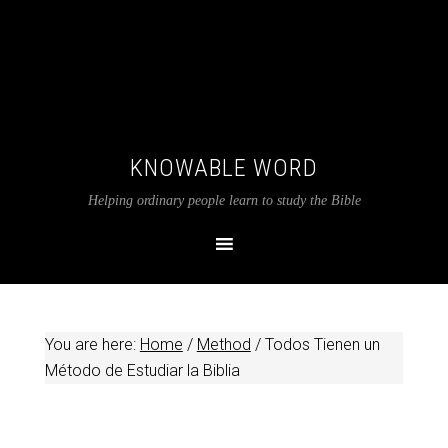
KNOWABLE WORD
Helping ordinary people learn to study the Bible
You are here:
Home
/
Method
/
Todos Tienen un
Método de Estudiar la Biblia