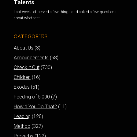
Talents
Last week I observed a few things and asked a few questions
about whether t...
CATEGORIES
About Us
(3)
Announcements
(68)
Check it Out
(730)
Children
(16)
Exodus
(51)
Feeding of 5,000
(7)
How'd You Do That?
(11)
Leading
(120)
Method
(327)
Proverbs
(122)