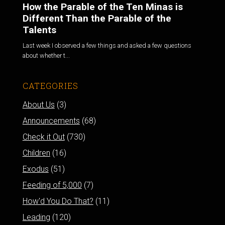
How the Parable of the Ten Minas is
Different Than the Parable of the
Talents
Last week I observed a few things and asked a few questions
about whether t...
CATEGORIES
About Us
(3)
Announcements
(68)
Check it Out
(730)
Children
(16)
Exodus
(51)
Feeding of 5,000
(7)
How'd You Do That?
(11)
Leading
(120)