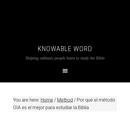
KNOWABLE WORD
Helping ordinary people learn to study the Bible
You are here:
Home
/
Method
/
Por qué el método
OIA es el mejor para estudiar la Biblia