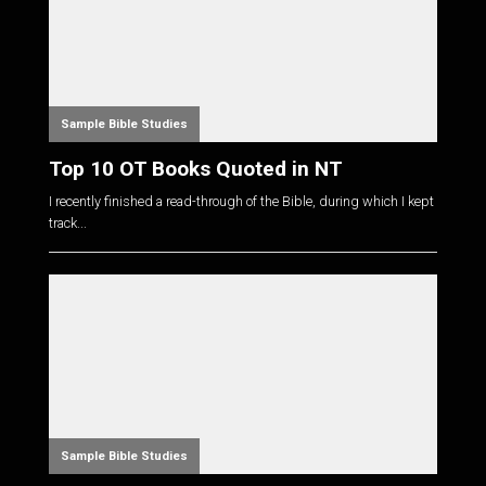
Sample Bible Studies
Top 10 OT Books Quoted in NT
I recently finished a read-through of the Bible, during which I kept
track...
Sample Bible Studies