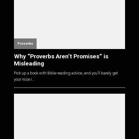
Proverbs
Why “Proverbs Aren’t Promises” is
Misleading
Pick up a book with Bible-reading advice, and you'll barely get
your nose i...