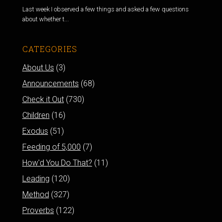
Last week I observed a few things and asked a few questions
about whether t...
CATEGORIES
About Us
(3)
Announcements
(68)
Check it Out
(730)
Children
(16)
Exodus
(51)
Feeding of 5,000
(7)
How'd You Do That?
(11)
Leading
(120)
Method
(327)
Proverbs
(122)