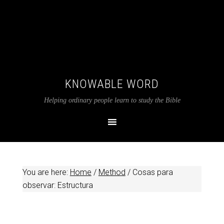
KNOWABLE WORD
Helping ordinary people learn to study the Bible
You are here:
Home
/
Method
/
Cosas para
observar: Estructura