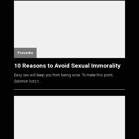
Proverbs
10 Reasons to Avoid Sexual Immorality
Easy sex will keep you from being wise. To make this point,
Solomon lists t...