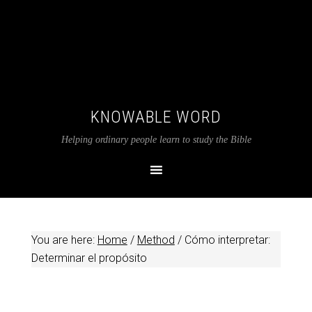
KNOWABLE WORD
Helping ordinary people learn to study the Bible
You are here:
Home
/
Method
/
Cómo interpretar:
Determinar el propósito