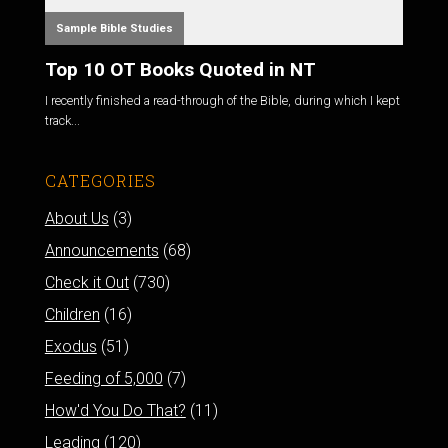
Sample Bible Studies
Top 10 OT Books Quoted in NT
I recently finished a read-through of the Bible, during which I kept
track...
CATEGORIES
About Us
(3)
Announcements
(68)
Check it Out
(730)
Children
(16)
Exodus
(51)
Feeding of 5,000
(7)
How'd You Do That?
(11)
Leading
(120)