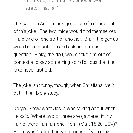
“I think so, Brain, but Lederhosen won’t
stretch that far.”
The cartoon Animaniacs got a lot of mileage out
of this joke. The two mice would find themselves
in a pickle of one sort or another. Brain, the genius,
would intuit a solution and ask his famous
question. Pinky, the dolt, would take him out of
context and say something so ridiculous that the
joke never got old.
The joke isn’t funny, though, when Christians live it
out in their Bible study.
Do you know what Jesus was talking about when
he said, “Where two or three are gathered in my
name, there I am among them” (
Matt 18:20, ESV
)?
Hint: it wasn’t about prayer groups. If you pray