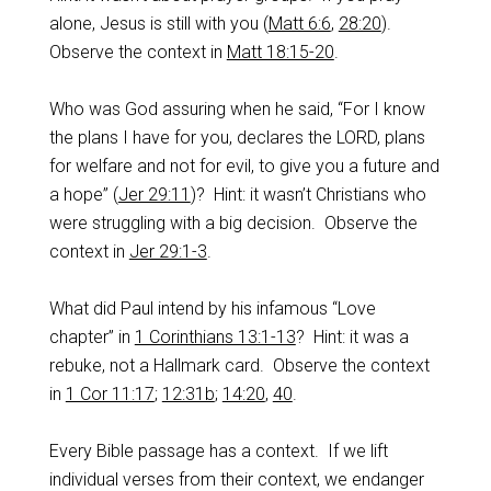
alone, Jesus is still with you (
Matt 6:6
,
28:20
).
Observe the context in
Matt 18:15-20
.
Who was God assuring when he said, “For I know
the plans I have for you, declares the LORD, plans
for welfare and not for evil, to give you a future and
a hope” (
Jer 29:11
)? Hint: it wasn’t Christians who
were struggling with a big decision. Observe the
context in
Jer 29:1-3
.
What did Paul intend by his infamous “Love
chapter” in
1 Corinthians 13:1-13
? Hint: it was a
rebuke, not a Hallmark card. Observe the context
in
1 Cor 11:17
;
12:31b
;
14:20
,
40
.
Every Bible passage has a context. If we lift
individual verses from their context, we endanger