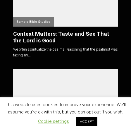
Sample Bible Studies
Context Matters: Taste and See That
the Lord is Good
We often spiritualize the psalms, reasoning that the psalmist was
facing mi...
This website uses cookies to improve your experience. We'll
assume you're ok with this, but you can opt-out if you wish.
Sample Bible Studies
Cookie settings
ACCEPT
How the Parable of the Ten Minas is