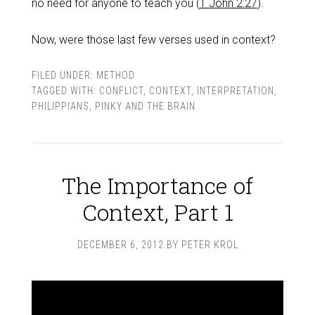
no need for anyone to teach you (
1 John 2:27
).
Now, were those last few verses used in context?
FILED UNDER:
METHOD
TAGGED WITH:
CONFLICT
,
CONTEXT
,
INTERPRETATION
,
PHILIPPIANS
,
PINKY AND THE BRAIN
The Importance of
Context, Part 1
DECEMBER 6, 2012
BY
PETER KROL