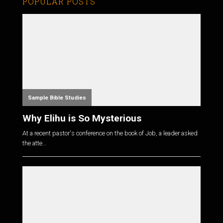
POPULAR POSTS
Sample Bible Studies
Why Elihu is So Mysterious
At a recent pastor's conference on the book of Job, a leader asked
the atte...