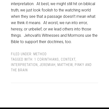
interpretation. At best, we might still hit on biblical
truth; we just look foolish to the watching world
when they see that a passage doesn’t mean what
we think it means. At worst, we run into error,
heresy, or unbelief, or we lead others into those
things. Jehovah’s Witnesses and Mormons use the
Bible to support their doctrines, too.
FILED UNDER:
METHOD
TAGGED WITH:
1 CORINTHIANS
,
CONTEXT
,
INTERPRETATION
,
JEREMIAH
,
MATTHEW
,
PINKY AND
THE BRAIN