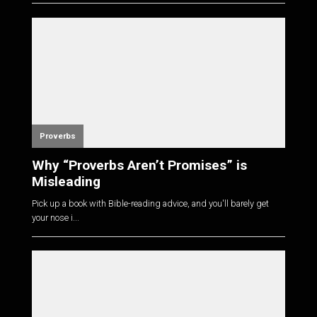
Proverbs
Why “Proverbs Aren’t Promises” is
Misleading
Pick up a book with Bible-reading advice, and you'll barely get
your nose i...