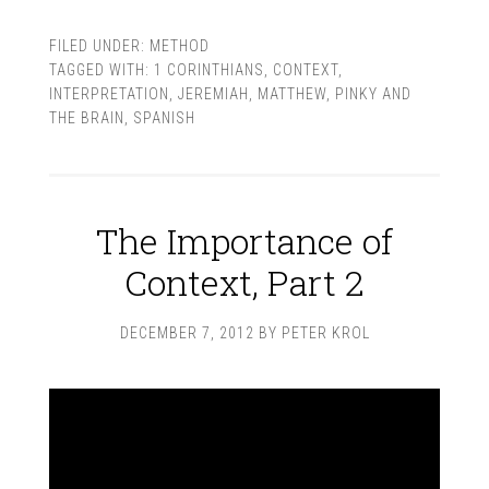
FILED UNDER:
METHOD
TAGGED WITH:
1 CORINTHIANS
,
CONTEXT
,
INTERPRETATION
,
JEREMIAH
,
MATTHEW
,
PINKY AND
THE BRAIN
,
SPANISH
The Importance of
Context, Part 2
DECEMBER 7, 2012
BY
PETER KROL