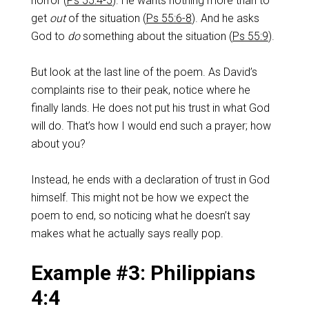
horror (
Ps 55:4-5
). He wants nothing more than to
get
out
of the situation (
Ps 55:6-8
). And he asks
God to
do
something about the situation (
Ps 55:9
).
But look at the last line of the poem. As David’s
complaints rise to their peak, notice where he
finally lands. He does not put his trust in what God
will do. That’s how I would end such a prayer; how
about you?
Instead, he ends with a declaration of trust in God
himself. This might not be how we expect the
poem to end, so noticing what he doesn’t say
makes what he actually says really pop.
Example #3: Philippians
4:4