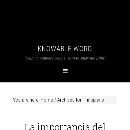
KNOWABLE WORD
Helping ordinary people learn to study the Bible
You are here:
Home
/
Archives for Philippians
La importancia del