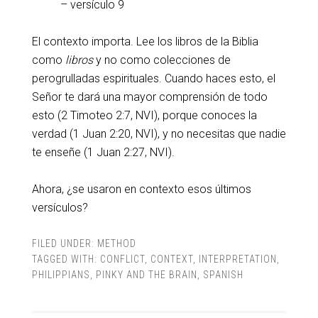
– versículo 9
El contexto importa. Lee los libros de la Biblia
como
libros
y no como colecciones de
perogrulladas espirituales. Cuando haces esto, el
Señor te dará una mayor comprensión de todo
esto (2 Timoteo 2:7, NVI), porque conoces la
verdad (1 Juan 2:20, NVI), y no necesitas que nadie
te enseñe (1 Juan 2:27, NVI).
Ahora, ¿se usaron en contexto esos últimos
versículos?
FILED UNDER:
METHOD
TAGGED WITH:
CONFLICT
,
CONTEXT
,
INTERPRETATION
,
PHILIPPIANS
,
PINKY AND THE BRAIN
,
SPANISH