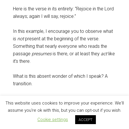
Here is the verse in its entirety: “Rejoice in the Lord
always; again I will say, rejoice.”
In this example, I encourage you to observe what
is
not
present at the beginning of the verse.
Something that nearly everyone who reads the
passage
presumes
is there, or at least they
act
like
it’s there.
What is this absent wonder of which I speak? A
transition.
This verse has
no
transition. No connector word at
This website uses cookies to improve your experience. We'll
all to link it, divide it, or contrast it with the previous
assume you're ok with this, but you can opt-out if you wish.
verse. This absence of a transition is one reason I
Cookie settings
ACCEPT
believe
Paul is not changing the subject
. There is a
“finally” in verse 8, which
could
be a transition to a