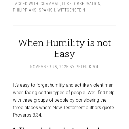
TAGGED WITH:
GRAMMAR
,
LUKE
,
OBSERVATION
,
PHILIPPIANS
,
SPANISH
,
WITTGENSTEIN
When Humility is not
Easy
NOVEMBER 28, 2025
BY
PETER KROL
It’s easy to forget
humility
and
act like violent men
when facing certain types of people. We’ll find help
with three groups of people by considering the
three places where New Testament authors quote
Proverbs 3:34
.