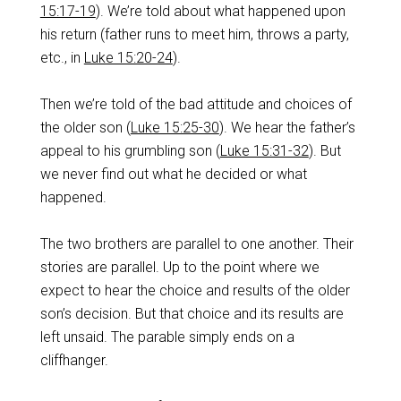
15:17-19
). We’re told about what happened upon
his return (father runs to meet him, throws a party,
etc., in
Luke 15:20-24
).
Then we’re told of the bad attitude and choices of
the older son (
Luke 15:25-30
). We hear the father’s
appeal to his grumbling son (
Luke 15:31-32
). But
we never find out what he decided or what
happened.
The two brothers are parallel to one another. Their
stories are parallel. Up to the point where we
expect to hear the choice and results of the older
son’s decision. But that choice and its results are
left unsaid. The parable simply ends on a
cliffhanger.