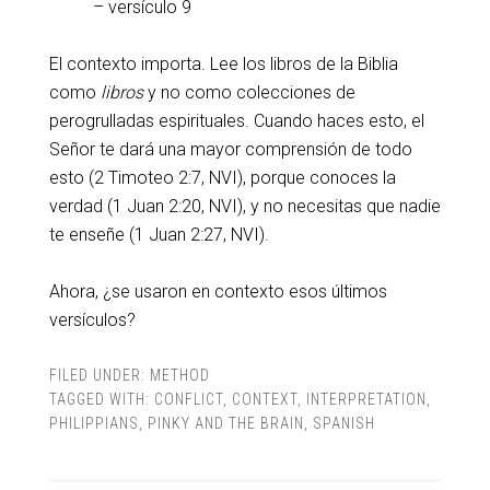
– versículo 9
El contexto importa. Lee los libros de la Biblia
como
libros
y no como colecciones de
perogrulladas espirituales. Cuando haces esto, el
Señor te dará una mayor comprensión de todo
esto (2 Timoteo 2:7, NVI), porque conoces la
verdad (1 Juan 2:20, NVI), y no necesitas que nadie
te enseñe (1 Juan 2:27, NVI).
Ahora, ¿se usaron en contexto esos últimos
versículos?
FILED UNDER:
METHOD
TAGGED WITH:
CONFLICT
,
CONTEXT
,
INTERPRETATION
,
PHILIPPIANS
,
PINKY AND THE BRAIN
,
SPANISH