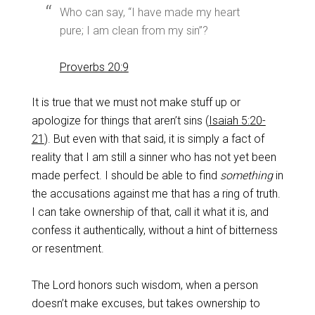
Who can say, “I have made my heart
pure; I am clean from my sin”?
Proverbs 20:9
It is true that we must not make stuff up or
apologize for things that aren’t sins (
Isaiah 5:20-
21
). But even with that said, it is simply a fact of
reality that I am still a sinner who has not yet been
made perfect. I should be able to find
something
in
the accusations against me that has a ring of truth.
I can take ownership of that, call it what it is, and
confess it authentically, without a hint of bitterness
or resentment.
The Lord honors such wisdom, when a person
doesn’t make excuses, but takes ownership to