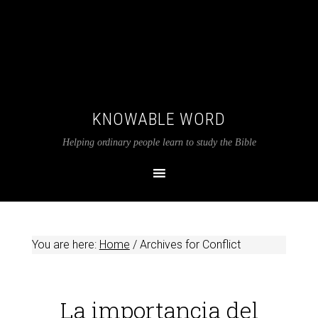
KNOWABLE WORD
Helping ordinary people learn to study the Bible
You are here:
Home
/
Archives for Conflict
La importancia del