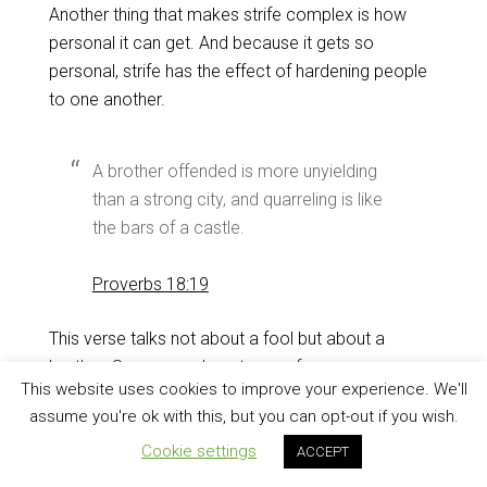
‌Another thing that makes strife complex is how
personal it can get. And because it gets so
personal, strife has the effect of hardening people
to one another.
A brother offended is more unyielding
than a strong city, and quarreling is like
the bars of a castle.
Proverbs 18:19
‌This verse talks not about a fool but about a
brother. Someone close to you, from your own
This website uses cookies to improve your experience. We'll
family! Even perhaps, from the family of God.
assume you're ok with this, but you can opt-out if you wish.
‌Sometimes, strife arises from a deep violation of
Cookie settings
ACCEPT
trust and respect. Dealing with such strife is quite