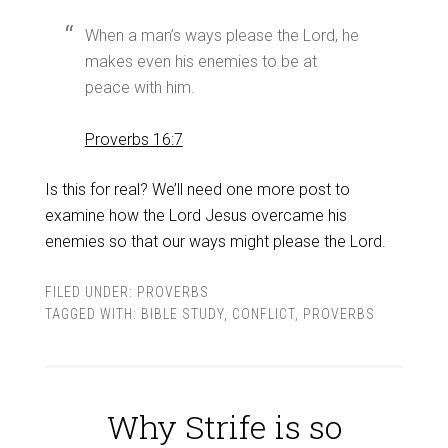
When a man’s ways please the Lord, he
makes even his enemies to be at
peace with him.
Proverbs 16:7
Is this for real? We’ll need one more post to
examine how the Lord Jesus overcame his
enemies so that our ways might please the Lord.
FILED UNDER:
PROVERBS
TAGGED WITH:
BIBLE STUDY
,
CONFLICT
,
PROVERBS
Why Strife is so