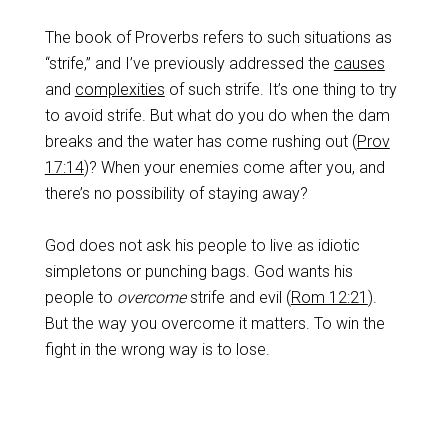
‌The book of Proverbs refers to such situations as
“strife,” and I’ve previously addressed the
causes
and
complexities
of such strife. It’s one thing to try
to avoid strife. But what do you do when the dam
breaks and the water has come rushing out (
Prov
17:14
)? When your enemies come after you, and
there’s no possibility of staying away?
God does not ask his people to live as idiotic
simpletons or punching bags. God wants his
people to
overcome
strife and evil (
Rom 12:21
).
But the way you overcome it matters. To win the
fight in the wrong way is to lose.