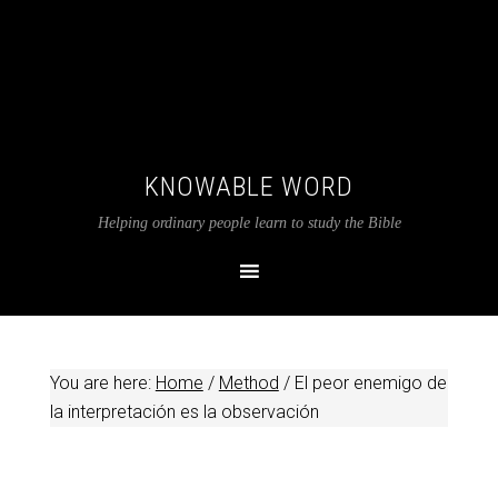
KNOWABLE WORD
Helping ordinary people learn to study the Bible
You are here:
Home
/
Method
/
El peor enemigo de
la interpretación es la observación