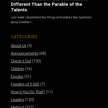
Different Than the Parable of the
Talents
Last week I observed a few things and asked a few questions
about whether t...
CATEGORIES
About Us
(3)
Announcements
(68)
Check it Out
(730)
Children
(16)
Exodus
(51)
Feeding of 5,000
(7)
How'd You Do That?
(11)
Leading
(120)
Method
(327)