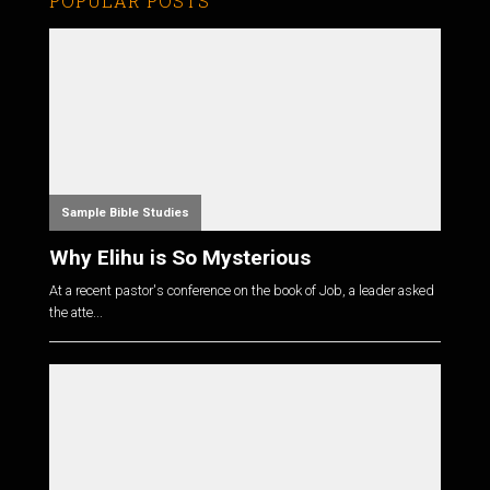
POPULAR POSTS
Sample Bible Studies
Why Elihu is So Mysterious
At a recent pastor's conference on the book of Job, a leader asked
the atte...