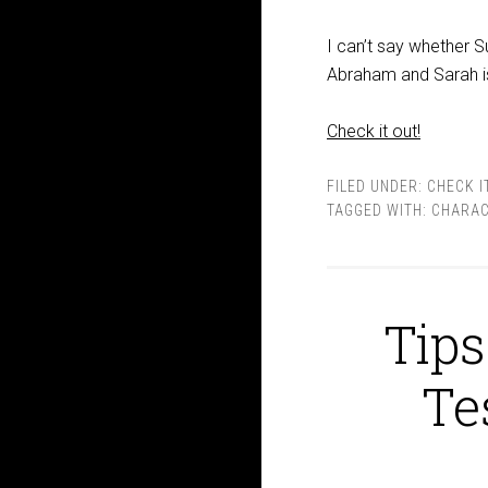
I can’t say whether Su
Abraham and Sarah is
Check it out!
FILED UNDER:
CHECK I
TAGGED WITH:
CHARA
Tips
Te