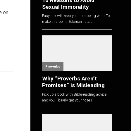
10 Reasons to Avoid
Sexual Immorality
ce on
Easy sex will keep you from being wise. To
make this point, Solomon lists t...
Proverbs
Why “Proverbs Aren’t
Promises” is Misleading
Pick up a book with Bible-reading advice,
and you'll barely get your nose i...