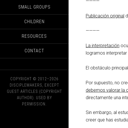
————
SMALL GROUPS
Publicación original
d
CHILDREN
————
RESOURCES
La interpretación
ocur
CONTACT
logramos interpretar 
El obstáculo principa
COPYRIGHT © 2012–2026
Por supuesto, no cre
DISCIPLEMAKERS, EXCEPT
debemos valorar la 
GUEST ARTICLES (COPYRIGHT
directamente una int
AUTHOR). USED BY
PERMISSION.
Sin embargo, al estudi
creer que has estudia