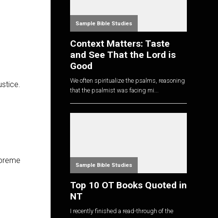
Sample Bible Studies
Context Matters: Taste
and See That the Lord is
Good
We often spiritualize the psalms, reasoning
ustice.
that the psalmist was facing mi...
supreme
Sample Bible Studies
Top 10 OT Books Quoted in
NT
I recently finished a read-through of the