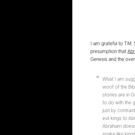
I am grateful to T.M.
presumption that
Abr
Genesis and the over
What I am sugge
woof of the Bib
stories are in G
to do with the g
just by contrast
evil kings to A
Abraham doesn’t
snake-like king