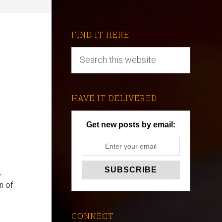
FIND IT HERE
HAVE IT DELIVERED
Get new posts by email:
,
n of
CONNECT