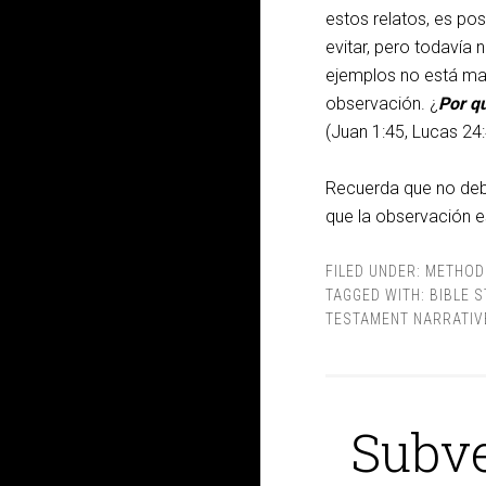
estos relatos, es po
evitar, pero todavía 
ejemplos no está mal
observación. ¿
Por q
(Juan 1:45, Lucas 24
Recuerda que no deb
que la observación es
FILED UNDER:
METHOD
TAGGED WITH:
BIBLE 
TESTAMENT NARRATIV
Subve