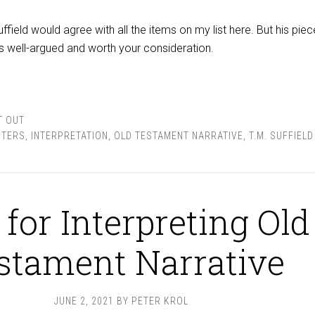
ffield would agree with all the items on my list here. But his pie
 well-argued and worth your consideration.
T OUT
CTERS
,
INTERPRETATION
,
OLD TESTAMENT NARRATIVE
,
T.M. SUFFIELD
 for Interpreting Old
stament Narrative
JUNE 2, 2021
BY
PETER KROL