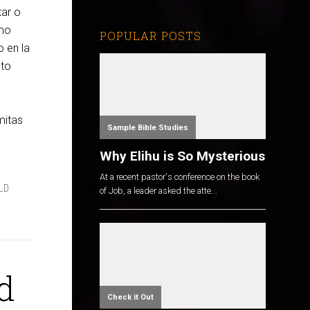
tar o
omo
POPULAR POSTS
o en la
sto
mitas
Sample Bible Studies
Why Elihu is So Mysterious
At a recent pastor's conference on the book
LD
of Job, a leader asked the atte...
d
Check it Out