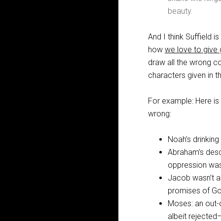
beauty.
And I think Suffield 
how
we love to give 
draw all the wrong c
characters given in the
For example: Here is m
wrong:
Noah’s drinking
Abraham’s descri
oppression was
Jacob wasn’t a
promises of Go
Moses: an out-
albeit rejected—