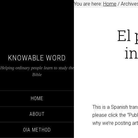
You are here:
Home
/
Archives
El
in
KNOWABLE WORD
Helping ordinary people learn to study the
Bible
HOME
This is a Spanish tran
ABOUT
please click the “Publ
why we’re posting art
OIA METHOD