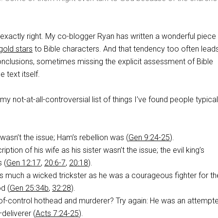
is exactly right. My co-blogger Ryan has written a wonderful piece
gold stars
to Bible characters. And that tendency too often leads
onclusions, sometimes missing the explicit assessment of Bible
 text itself.
y not-at-all-controversial list of things I’ve found people typical
 wasn’t the issue; Ham’s rebellion was (
Gen 9:24-25
).
ption of his wife as his sister wasn’t the issue; the evil king’s
 (
Gen 12:17
,
20:6-7
,
20:18
).
s much a wicked trickster as he was a courageous fighter for th
d (
Gen 25:34b
,
32:28
).
of-control hothead and murderer? Try again: He was an attemp
deliverer (
Acts 7:24-25
).