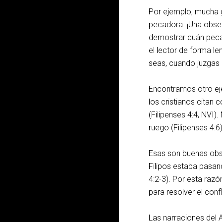
Por ejemplo, mucha 
pecadora. ¡Una obser
demostrar cuán peca
el lector de forma le
seas, cuando juzgas 
Encontramos otro eje
los cristianos citan
(Filipenses 4:4, NVI)
ruego (Filipenses 4:6)
Esas son buenas obs
Filipos estaba pasan
4:2-3). Por esta razó
para resolver el conf
Las narraciones del 