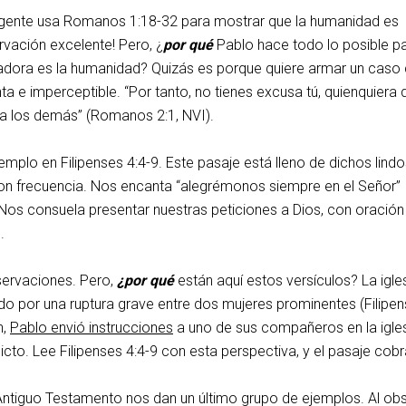
gente usa Romanos 1:18-32 para mostrar que la humanidad es
vación excelente! Pero, ¿
por qué
Pablo hace todo lo posible p
dora es la humanidad? Quizás es porque quiere armar un caso 
nta e imperceptible. “Por tanto, no tienes excusa tú, quienquiera 
a los demás” (Romanos 2:1, NVI).
mplo en Filipenses 4:4-9. Este pasaje está lleno de dichos lind
 con frecuencia. Nos encanta “alegrémonos siempre en el Señor”
. Nos consuela presentar nuestras peticiones a Dios, con oración
.
ervaciones. Pero,
¿por qué
están aquí estos versículos? La igle
do por una ruptura grave entre dos mujeres prominentes (Filipe
n,
Pablo envió instrucciones
a uno de sus compañeros en la igle
licto. Lee Filipenses 4:4-9 con esta perspectiva, y el pasaje cobr
Antiguo Testamento nos dan un último grupo de ejemplos. Al ob