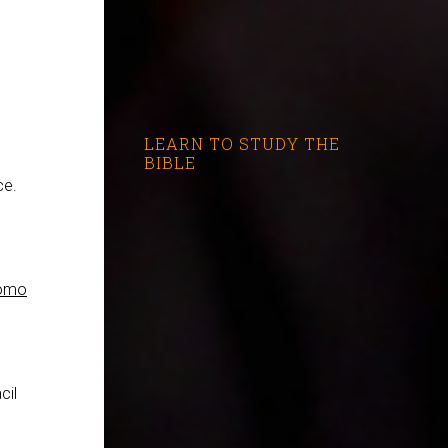
LEARN TO STUDY THE
BIBLE
ce.
ómo
cil