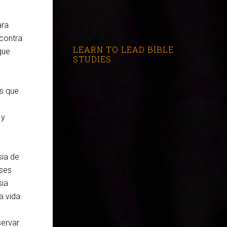
ara
contra
LEARN TO LEAD BIBLE
que
STUDIES
os que
 y
sia de
nses
sia
a vida.
servar