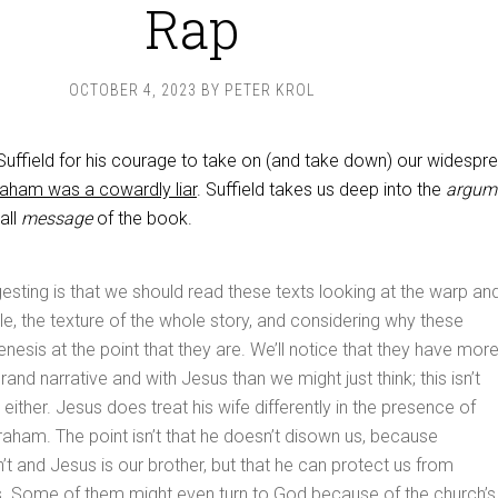
Rap
OCTOBER 4, 2023
BY
PETER KROL
 Suffield for his courage to take on (and take down) our widespr
aham was a cowardly liar
. Suffield takes us deep into the
argum
all
message
of the book.
sting is that we should read these texts looking at the warp an
le, the texture of the whole story, and considering why these
enesis at the point that they are. We’ll notice that they have mor
rand narrative and with Jesus than we might just think; this isn’t
 either. Jesus does treat his wife differently in the presence of
braham. The point isn’t that he doesn’t disown us, because
 and Jesus is our brother, but that he can protect us from
s. Some of them might even turn to God because of the church’s