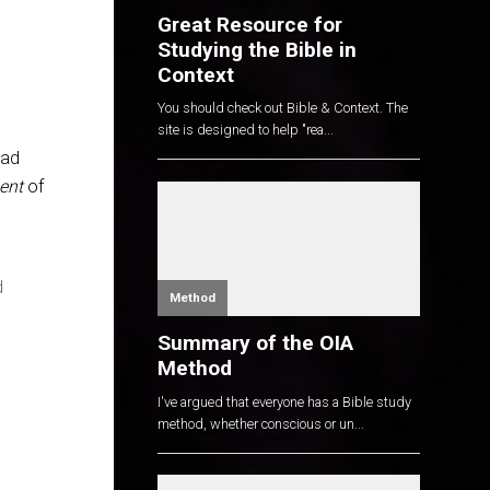
Great Resource for
Studying the Bible in
Context
You should check out Bible & Context. The
site is designed to help "rea...
ead
ent
of
d
Method
Summary of the OIA
e
Method
I've argued that everyone has a Bible study
method, whether conscious or un...