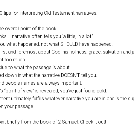
0 tips for interpreting Old Testament narratives
.
he overall point of the book.
s – narrative often tells you ‘a little, in a lot.’
l you what happened, not what SHOULD have happened.
first and foremost about God: his holiness, grace, salvation and j
ot too much.
 clue to what the passage is about.
d down in what the narrative DOESN’T tell you.
d people names are always important.
s “point of view” is revealed, you’ve just found gold.
nt ultimately fulfills whatever narrative you are in and is the 
n your passage.
oint briefly from the book of 2 Samuel.
Check it out!