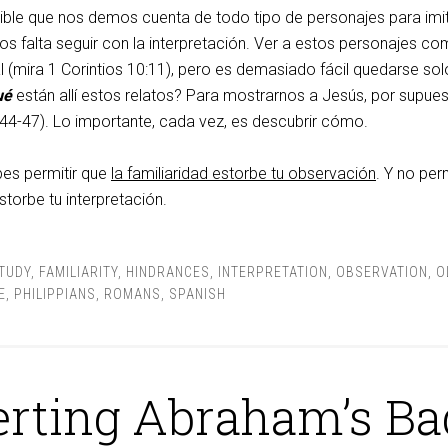
sible que nos demos cuenta de todo tipo de personajes para imi
nos falta seguir con la interpretación. Ver a estos personajes c
 (mira 1 Corintios 10:11), pero es demasiado fácil quedarse sol
ué
están allí estos relatos? Para mostrarnos a Jesús, por supue
:44-47). Lo importante, cada vez, es descubrir cómo.
es permitir que
la familiaridad estorbe tu observación
. Y no per
torbe tu interpretación.
STUDY
,
FAMILIARITY
,
HINDRANCES
,
INTERPRETATION
,
OBSERVATION
,
O
E
,
PHILIPPIANS
,
ROMANS
,
SPANISH
rting Abraham’s Ba