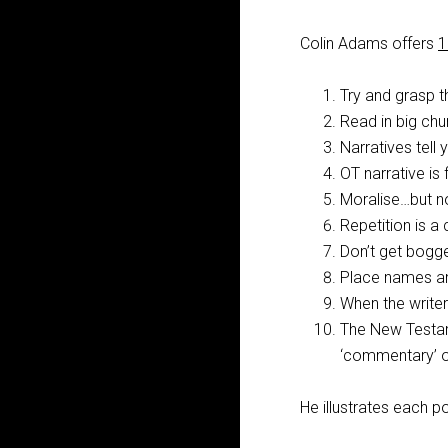
Colin Adams offers
1
Try and grasp t
Read in big chunk
Narratives tel
OT narrative is 
Moralise…but n
Repetition is a
Don’t get bogge
Place names an
When the writer’
The New Testame
‘commentary’ o
He illustrates each p