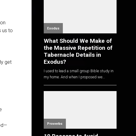
 on
Exodus
 us to
What Should We Make of
the Massive Repetition of
Tabernacle Details in
Exodus?
ly get
I used to lead a small group Bible study in
my home. And when I proposed we...
e
Proverbs
ted—