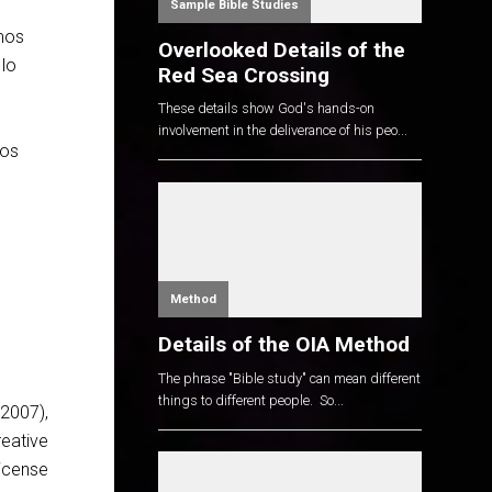
Sample Bible Studies
mos
Overlooked Details of the
 lo
Red Sea Crossing
These details show God's hands-on
involvement in the deliverance of his peo...
dos
Method
Details of the OIA Method
The phrase "Bible study" can mean different
things to different people. So...
(2007),
reative
icense