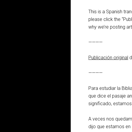
This is a Spanish tran
please click the “Publ
why we’re posting art
————
Publicación original
d
————
Para estudiar la Bibl
que dice el pasaje a
significado, estamos 
A veces nos quedamos
dijo que estamos en 