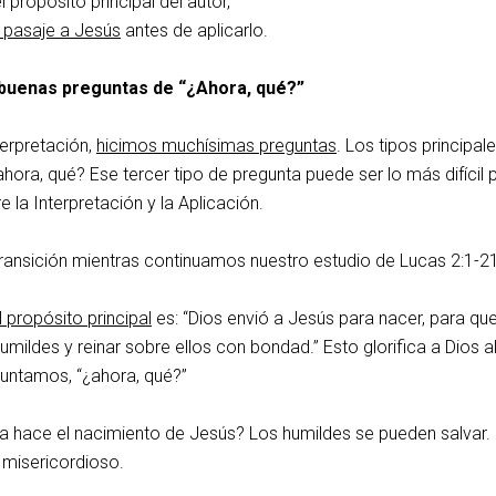
l propósito principal del autor,
 pasaje a Jesús
antes de aplicarlo.
buenas preguntas de “¿Ahora, qué?”
terpretación,
hicimos muchísimas preguntas
. Los tipos principal
hora, qué? Ese tercer tipo de pregunta puede ser lo más difícil 
e la Interpretación y la Aplicación.
ansición mientras continuamos nuestro estudio de Lucas 2:1-21
l propósito principal
es: “Dios envió a Jesús para nacer, para qu
humildes y reinar sobre ellos con bondad.” Esto glorifica a Dios a
untamos, “¿ahora, qué?”
ia hace el nacimiento de Jesús? Los humildes se pueden salvar.
 misericordioso.