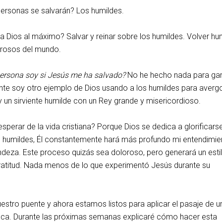
personas se salvarán? Los humildes.
 a Dios al máximo? Salvar y reinar sobre los humildes. Volver hu
erosos del mundo.
persona soy si Jesús me ha salvado?
No he hecho nada para gan
nte soy otro ejemplo de Dios usando a los humildes para averg
 un sirviente humilde con un Rey grande y misericordioso.
sperar de la vida cristiana? Porque Dios se dedica a glorificarse
s humildes, Él constantemente hará más profundo mi entendimie
ndeza. Este proceso quizás sea doloroso, pero generará un esti
ratitud. Nada menos de lo que experimentó Jesús durante su
stro puente y ahora estamos listos para aplicar el pasaje de u
ca. Durante las próximas semanas explicaré cómo hacer esta