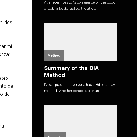
At a recent pastor's conference on the book
of Job, a leader asked the atte...
mildes
ar mi
onzar
Method
Summary of the OIA
Method
 a sí
I've argued that everyone has a Bible study
nto de
method, whether conscious or un...
lo de
na