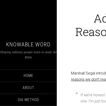
Ad
Reaso
KNOWABLE WORD
Helping ordinary people learn to study the
Bible
Marshall Segal introd
HOME
reasons we don’t rea
ABOUT
If we’re honest
OIA METHOD
one: I’m just to