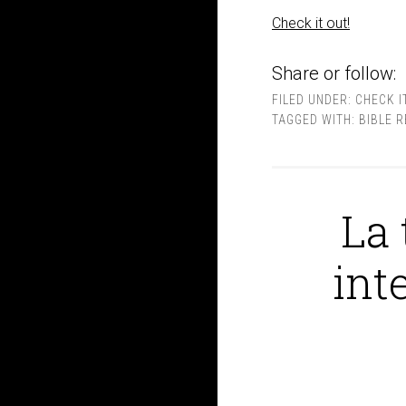
Check it out!
Share or follow:
FILED UNDER:
CHECK I
TAGGED WITH:
BIBLE 
La 
int