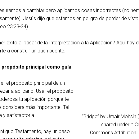
resuramos a cambiar pero aplicamos cosas incorrectas (no he
samente). Jesús dijo que estamos en peligro de perder de vista
eo 23:23-24).
éxito al pasar de la Interpretación a la Aplicación? Aquí hay 
te a construir un buen puente.
 propósito principal como guía
der
el propósito principal
de un
ar a aplicarlo. Usar el propósito
oderosa tu aplicación porque te
s considera más importante. Tal
a y satisfactoria.
“Bridge” by Umair Mohsin 
shared under a C
 Antiguo Testamento, hay un paso
Commons Attribution l