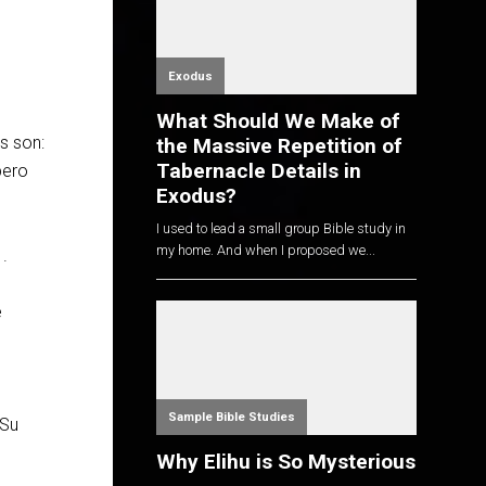
Exodus
What Should We Make of
es son:
the Massive Repetition of
Tabernacle Details in
pero
Exodus?
I used to lead a small group Bible study in
my home. And when I proposed we...
.
e
l
Sample Bible Studies
 Su
Why Elihu is So Mysterious