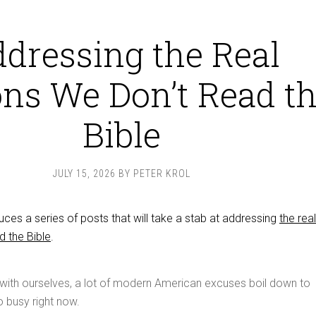
dressing the Real
ns We Don’t Read t
Bible
JULY 15, 2026
BY
PETER KROL
uces a series of posts that will take a stab at addressing
the real
d the Bible
.
 with ourselves, a lot of modern American excuses boil down to
o busy right now.