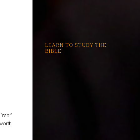
LEARN TO STUDY THE
BIBLE
“real”
 worth