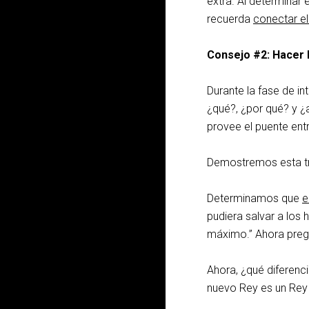
extra. Al determinar e
recuerda
conectar el
Consejo #2: Hacer 
Durante la fase de in
¿qué?, ¿por qué? y ¿a
provee el puente entr
Demostremos esta tr
Determinamos que
e
pudiera salvar a los 
máximo.” Ahora preg
Ahora, ¿qué diferenc
nuevo Rey es un Rey