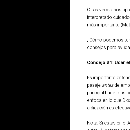
Otras veces, nos ap
interpretado cuidado
más importante (Mat
¿Cómo podemos tener 
consejos para ayudar
Consejo #1: Usar el
Es importante enten
pasaje
antes
de empez
principal hace más p
enfoca en lo que Dio
aplicación es efectiv
Nota: Si estás en el