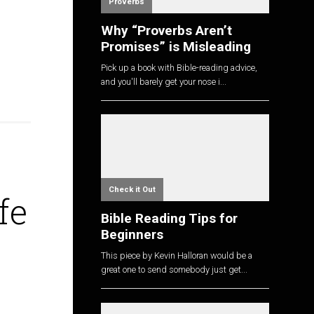
Proverbs
Why “Proverbs Aren’t
Promises” is Misleading
Pick up a book with Bible-reading advice,
and you'll barely get your nose i...
Check it Out
fe
Bible Reading Tips for
Beginners
This piece by Kevin Halloran would be a
great one to send somebody just get...