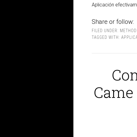
Aplicación efectivam
Share or follow:
FILED UNDER:
METHOD
TAGGED WITH:
APPLIC
Con
Came 