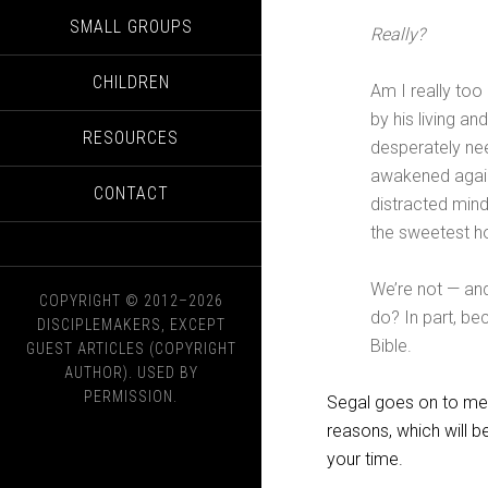
SMALL GROUPS
Really?
CHILDREN
Am I really to
by his living a
RESOURCES
desperately ne
awakened again 
CONTACT
distracted mind
the sweetest ho
We’re not — an
COPYRIGHT © 2012–2026
do? In part, be
DISCIPLEMAKERS, EXCEPT
Bible.
GUEST ARTICLES (COPYRIGHT
AUTHOR). USED BY
PERMISSION.
Segal goes on to ment
reasons, which will b
your time.