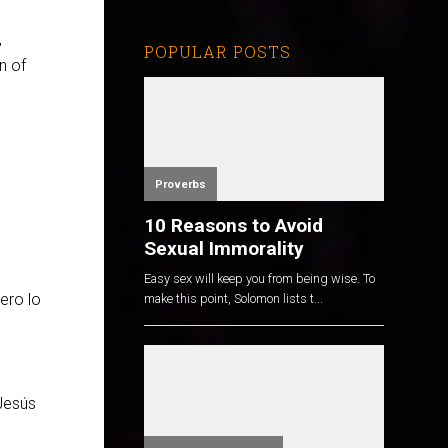
,
POPULAR POSTS
n of
Proverbs
10 Reasons to Avoid
Sexual Immorality
Easy sex will keep you from being wise. To
ero lo
make this point, Solomon lists t...
Jesús