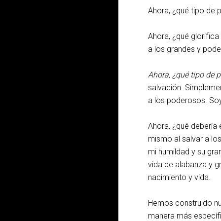
Ahora, ¿qué tipo de 
Ahora, ¿qué glorifica
a los grandes y pod
Ahora, ¿qué tipo de 
salvación. Simpleme
a los poderosos. Soy
Ahora, ¿qué debería e
mismo al salvar a lo
mi humildad y su gra
vida de alabanza y g
nacimiento y vida.
Hemos construido nue
manera más específi